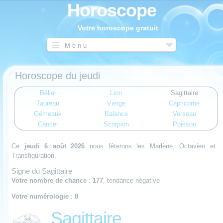
Horoscope
Votre horoscope gratuit
Menu
Horoscope du jeudi
Bélier
Lion
Sagittaire
Taureau
Vierge
Capricorne
Gémeaux
Balance
Verseau
Cancer
Scorpion
Poisson
Ce
jeudi 6 août 2026
nous fêterons les Marlène, Octavien et
Transfiguration.
Signe du Sagittaire
Votre nombre de chance
:
177
, tendance négative
Votre numérologie
:
8
Sagittaire