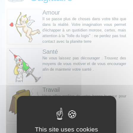
Amour
Il se passe plus de choses dans votre tête que
dans la réalité. Votre imagination vous permet
d'échapper à un quotidien morose, certes, mais
attention à la "folle du logis" : ne perdez pas tout
contact avec la planète terre
Santé
Ne vous laissez pas décourager . Trouvez des
moyens de vous motiver et de vous encourager
afin de maintenir votre santé .
Travail
Vous allez profiter de votre bonne humeur pour
inspirer votre entourage au travail.
Argent
This site uses cookies