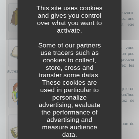
Travail
This site uses cookies
Vous êtes dans une équipe, il faut vous en souvenir.
and gives you control
Sachez déléguer avec gentillesse et acceptez une
over what you want to
réorganisation dans laquelle chacun peut être
activate.
gagnant après une période d'adaptation.
Argent
Some of our partners
Les rentrées d'argent stagnent,certes,mais vous
use tracers such as
êtes capable de faire mieux en répartissant un peu
cookies to collect,
autrement les dépenses ; vous allez en éprouver
beaucoup de satisfaction et vous laisserez les
store, cross and
autres à leurs plaintes inefficaces.
transfer some datas.
Famille
These cookies are
Vous trouverez beaucoup de réconfort et de joie en
used in particular to
passant du temps avec votre famille aujourd'hui.
personalize
Acceptez leurs gestes d'affection et profitez de
advertising, evaluate
chaque moment passé ensemble.
the performance of
Citation
advertising and
«Nul qui ne sache danser quand la fortune joue du
measure audience
violon.» Proverbe Italien
data.