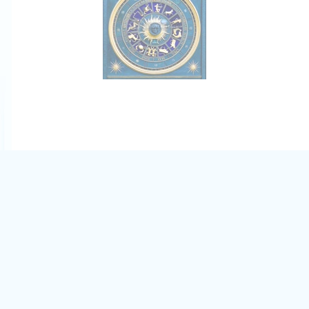
Horoscope du jour, de la semaine et du mois gratuit. Astrologie et voyances.
Horoscope Gratuit.
Exoteric
-
Pâte à crêpe - La recette
-
Gâteau au Yaourt - Recette