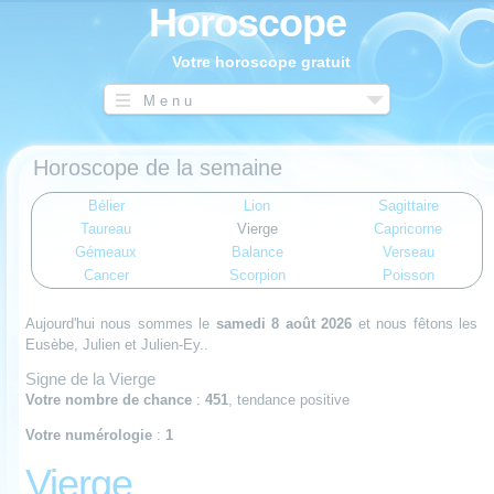
Horoscope
Votre horoscope gratuit
Menu
Horoscope de la semaine
Bélier
Lion
Sagittaire
Taureau
Vierge
Capricorne
Gémeaux
Balance
Verseau
Cancer
Scorpion
Poisson
Aujourd'hui nous sommes le
samedi 8 août 2026
et nous fêtons les
Eusèbe, Julien et Julien-Ey..
Signe de la Vierge
Votre nombre de chance
:
451
, tendance positive
Votre numérologie
:
1
Vierge